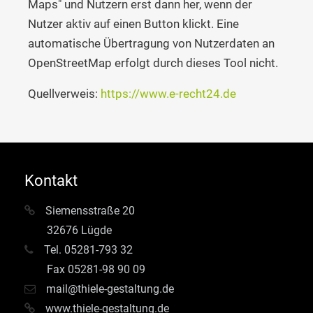
Maps" und Nutzern erst dann her, wenn der
Nutzer aktiv auf einen Button klickt. Eine
automatische Übertragung von Nutzerdaten an
OpenStreetMap erfolgt durch dieses Tool nicht.
Quellverweis:
https://www.e-recht24.de
Kontakt
Siemensstraße 20
32676 Lügde
Tel. 05281-793 32
Fax 05281-98 90 09
mail@thiele-gestaltung.de
www.thiele-gestaltung.de